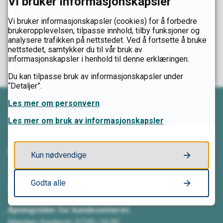
Vi bruker informasjonskapsler
Fant du det du lette etter?
Vi bruker informasjonskapsler (cookies) for å forbedre
brukeropplevelsen, tilpasse innhold, tilby funksjoner og
analysere trafikken på nettstedet. Ved å fortsette å bruke
Ja
Nei
nettstedet, samtykker du til vår bruk av
informasjonskapsler i henhold til denne erklæringen.
Du kan tilpasse bruk av informasjonskapsler under
“Detaljer”.
Les mer om personvern
Les mer om bruk av informasjonskapsler
Kontakt oss
Kun nødvendige
Telefon:
Godta alle
02040
Åpningstider for kundesenteret:
Mandag–fredag kl. 07:00–16:00