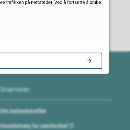
re trafikken på nettstedet. Ved å fortsette å bruke
Snarveier
Om Innlandstrafikk
Hovedutvalg for samferdsel