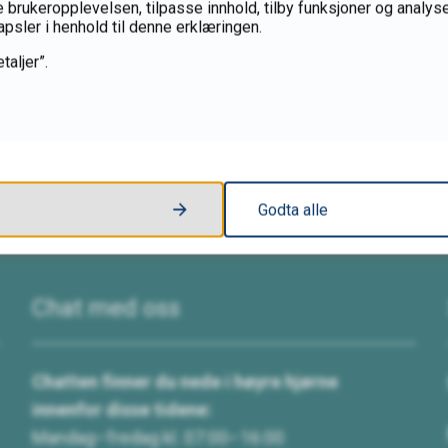
 brukeropplevelsen, tilpasse innhold, tilby funksjoner og analyse
apsler i henhold til denne erklæringen.
Fant du det du lette etter?
taljer”.
Ja
Nei
Godta alle
Chat med oss
Chatten finner du nede i høyre hjørne
innenfor disse tidene:
Mandag–fredag kl. 07:00–16:00