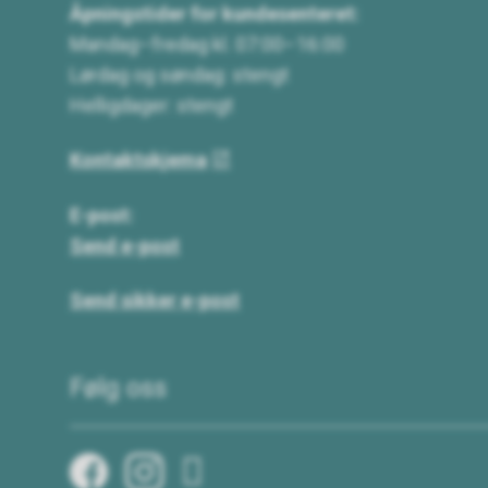
Åpningstider for kundesenteret:
Mandag–fredag kl. 07:00–16:00
Lørdag og søndag: stengt
Helligdager: stengt
Kontaktskjema
E-post:
Send e-post
Send sikker e-post
Følg oss
Facebook
Instagram
Twitter