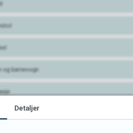
d
estol
kel
n og barnevogn
asje
Detaljer
59