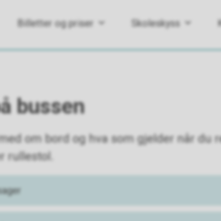
Billetter og priser
Skoleskyss
å bussen
med om bord og hva som gjelder når du 
r rullestol.
sager