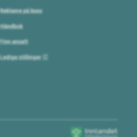
Reklame på buss
Håndbok
Finn ansatt
Ledige stillinger