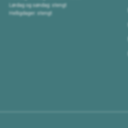
Lørdag og søndag: stengt
Helligdager: stengt