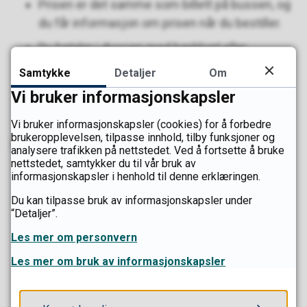
Prisen er det samme som billett på bussen, og
du får informasjon om prisen når du bestiller.
Du betaler i drosjen med bankkort eller
kontanter.
Samtykke
Detaljer
Om
Innlandskortet (reisekort) eller billett kjøpt i
Vi bruker informasjonskapsler
Entur-appen gjelder ikke på bestillingsruter.
Vi bruker informasjonskapsler (cookies) for å forbedre
brukeropplevelsen, tilpasse innhold, tilby funksjoner og
Pristabell
analysere trafikken på nettstedet. Ved å fortsette å bruke
nettstedet, samtykker du til vår bruk av
informasjonskapsler i henhold til denne erklæringen.
Antall soner
1
Du kan tilpasse bruk av informasjonskapsler under
“Detaljer”.
Voksen
50 kr
Les mer om personvern
Barn/honnør
Les mer om bruk av informasjonskapsler
25 kr