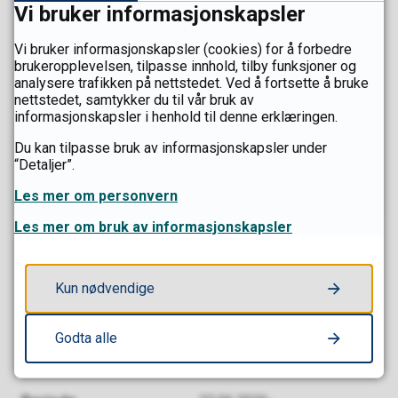
Vi bruker informasjonskapsler
5034
Vi bruker informasjonskapsler (cookies) for å forbedre
Sørbygda -
brukeropplevelsen, tilpasse innhold, tilby funksjoner og
Øyer
analysere trafikken på nettstedet. Ved å fortsette å bruke
nettstedet, samtykker du til vår bruk av
informasjonskapsler i henhold til denne erklæringen.
17.08.2026-
20.06.2027
Du kan tilpasse bruk av informasjonskapsler under
“Detaljer”.
Bestillingsrute
Les mer om personvern
Les mer om bruk av informasjonskapsler
5035
Kun nødvendige
Tingberg -
Godta alle
Tretten -
Nordmedlia